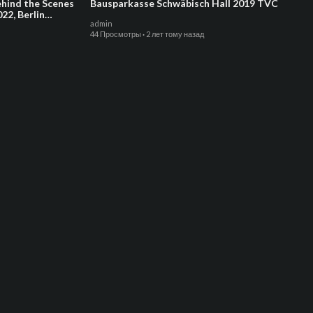
hind the Scenes
Bausparkasse Schwäbisch Hall 2019 TVC
22, Berlin
admin
44 Просмотры
·
2 лет тому назад