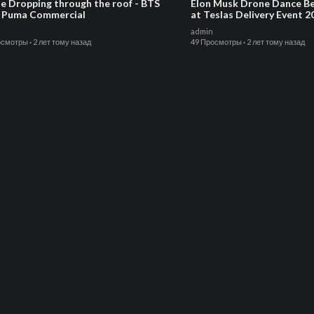
e Dropping through the roof - BTS
Elon Musk Drone Dance Be
 Puma Commercial
at Teslas Delivery Event 20
Germany in 4K
admin
осмотры
·
2 лет тому назад
49 Просмотры
·
2 лет тому назад