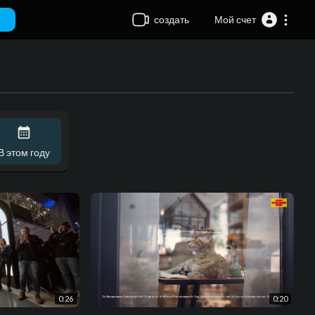
создать
Мой счет
В этом году
0:26
0:20