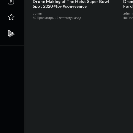
Drone Making of The Heist Super Bowl
Dron
Spot 2020 #fpv #sonyvenice
Ford
admin
admin
82 Просмотры
·
2 лет тому назад
48 Пр