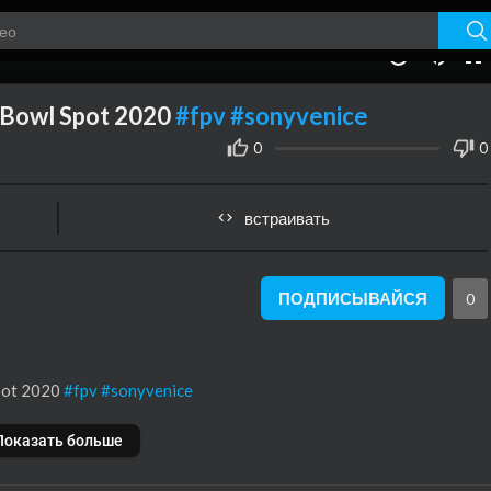
00:00
1.00x
10
 Bowl Spot 2020
#fpv
#sonyvenice
0
0
встраивать
ПОДПИСЫВАЙСЯ
0
Spot 2020
#fpv
#sonyvenice
Показать больше