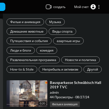
создать
Мой счет
Фильм и анимация
Музыка
Домашние животные
Виды спорта
Путешествия и события
азартные игры
Люди и блоги
комедия
Развлекательная программа
Новости и политика
How-to & Style
Неприбыль и активизм
Другой
⁣Bausparkasse Schwäbisch Hall
2019 TVC
admin
44 Просмотры
·
08/27/24
0:20
Фильм и анимация