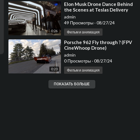
⁣Elon Musk Drone Dance Behind
the Scenes at Teslas Delivery
Event 2022, Berlin Germany in
admin
4K
49 Просмотры
·
08/27/24
0:26
Фильм и анимация
⁣Porsche 962 Fly through ? (FPV
CineWhoop Drone)
admin
0 Просмотры
·
08/27/24
0:23
Фильм и анимация
ПОКАЗАТЬ БОЛЬШЕ