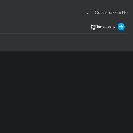
Сортировать По
sort
Публиковать